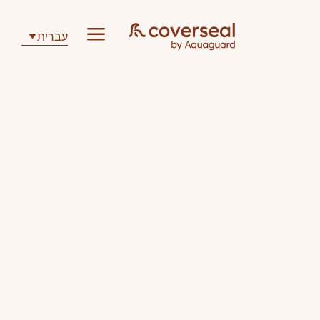
a
עברית